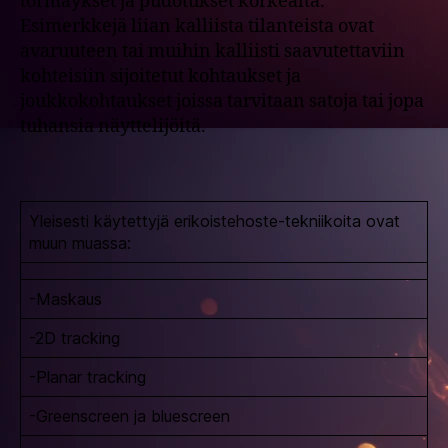
törmäykset ja pudotukset korkealta.
Esimerkkejä liian kalliista tilanteista ovat
avaruuteen tai muihin kalliisti saavutettaviin
kohteisiin sijoitetut kohtaukset ja
joukkokohtaukset joissa tarvitaan satoja tai jopa
tuhansia näyttelijöitä.
Yleisesti käytettyjä erikoistehoste-tekniikoita ovat
muun muassa:
-Maskaus
-2D tracking
-Planar tracking
-Greenscreen ja bluescreen