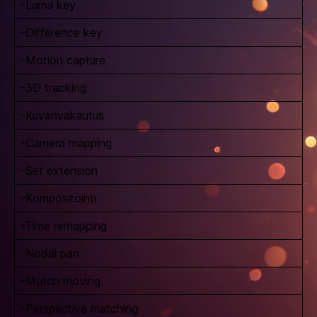
-Luma key
-Difference key
-Motion capture
-3D tracking
-Kuvanvakautus
-Camera mapping
-Set extension
-Kompositointi
-Time remapping
-Nodal pan
-Match moving
-Perspective matching