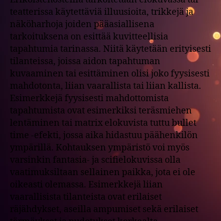
teatterissa käytettäviä illuusioita, trikkejä ja
näköharhoja joiden pääasiallisena
tarkoituksena on esittää kuvitteellisia
tapahtumia tarinassa. Niitä käytetään erityisesti
tilanteissa, joissa aidon tapahtuman
kuvaaminen tai esittäminen olisi joko fyysisesti
mahdotonta, liian vaarallista tai liian kallista.
Esimerkkejä fyysisesti mahdottomista
tapahtumista ovat esimerkiksi teräsmiehen
lentäminen tai matrix elokuvista tuttu bullet
time -efekti, jossa aika hidastuu päähenkilön
ympärillä. Kohtauksen ympäristö voi myös
varsinkin fantasia- ja scifielokuvissa olla
vaatimuksiltaan sellainen paikka, jota ei ole
oikeasti olemassa. Esimerkkejä liian
vaarallisista tilanteista ovat erilaiset
räjähdykset, aseilla ampumiset sekä erilaiset